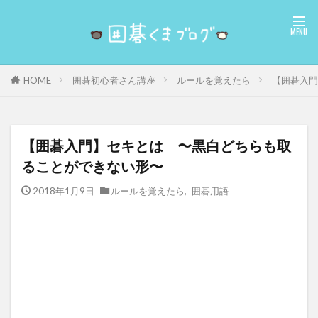
囲碁初心者さん講座
ルールを覚えたら
【囲碁入門
HOME
【囲碁入門】セキとは 〜黒白どちらも取
ることができない形〜
2018年1月9日
ルールを覚えたら
,
囲碁用語