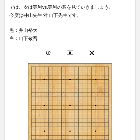
では、次は実利vs.実利の碁を見ていきましょう。
今度は井山先生 対 山下先生です。
黒：井山裕太
白：山下敬吾
0