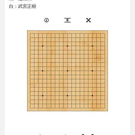
白：武宮正樹
0