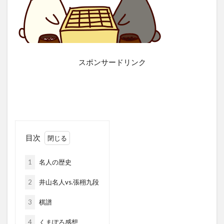
スポンサードリンク
目次
1
名人の歴史
2
井山名人vs.張栩九段
3
棋譜
4
くまぽろ感想