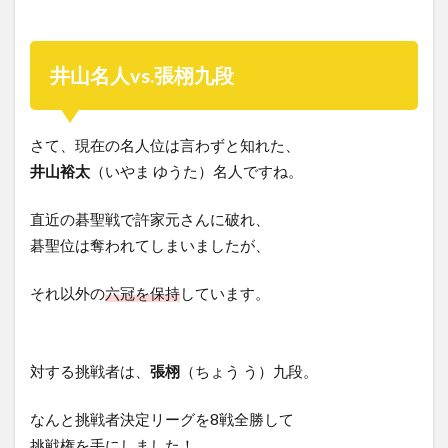
井山名人vs.張栩九段
さて、現在の名人位は言わずと知れた、
井山裕太
（いやま ゆうた）名人ですね。
直近の碁聖戦で許家元さんに破れ、
碁聖位は奪われてしまいましたが、
それ以外の
六冠を保持
しています。
対する挑戦者は、
張栩
（ちょう う）九段。
なんと挑戦者決定リーグを8戦全勝して
挑戦権を手にしました！