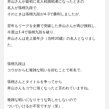
井山さんが最初に名人戦挑戦者になったときの
名人が張栩九段で、
そのときは張栩九段が4-3で勝利しましたが、
翌年もリーグを全勝で突破した井山さんが再び挑戦し、
今度は1-4で張栩九段を破り、
井山さんは史上最年少（当時20歳）の名人となりまし
た。
張栩九段は
コウがからむ複雑な戦いを好むことで有名で、
張栩さんとタイトルを争ってから
井山さんもコウに強くなったと言われていますね。
複雑な戦いになりそうな気しかしないので
ついていけるか不安ですが（笑）、